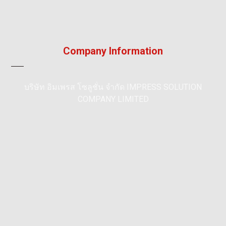
Company Information
บริษัท อิมเพรส โซลูชั่น จำกัด IMPRESS SOLUTION
COMPANY LIMITED
195/36, หมู่ 5, หมู่บ้าน ลัลลี่วิลล์ 2, แพรกษา, เมือง,
สมุทรปราการ 10280
096 792 8241
info@impress-solution.co.th