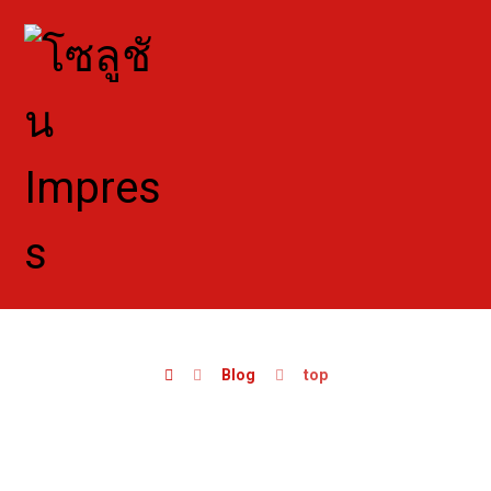
Blog
top
top