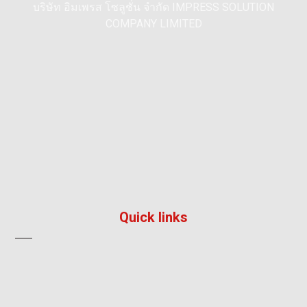
บริษัท อิมเพรส โซลูชั่น จำกัด IMPRESS SOLUTION
COMPANY LIMITED
195/36, หมู่ 5, หมู่บ้าน ลัลลี่วิลล์ 2, แพรกษา, เมือง,
สมุทรปราการ 10280
096 792 8241
info@impress-solution.co.th
Quick links
About
Products & Services