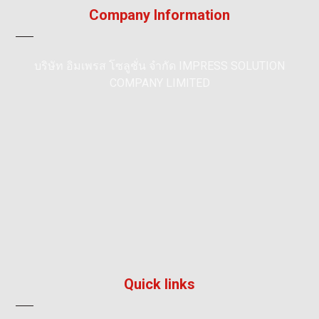
Company Information
บริษัท อิมเพรส โซลูชั่น จำกัด IMPRESS SOLUTION
COMPANY LIMITED
195/36, หมู่ 5, หมู่บ้าน ลัลลี่วิลล์ 2, แพรกษา, เมือง,
สมุทรปราการ 10280
096 792 8241
info@impress-solution.co.th
Quick links