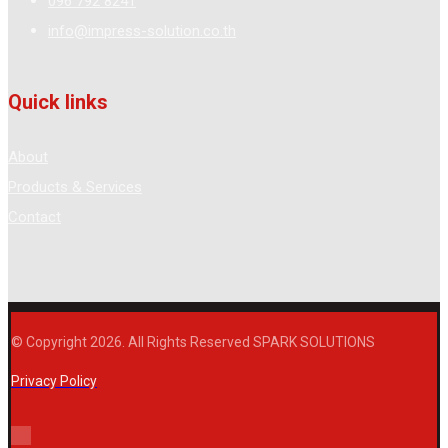
096 792 8241
info@impress-solution.co.th
Quick links
About
Products & Services
Contact
© Copyright 2026. All Rights Reserved SPARK SOLUTIONS
Privacy Policy