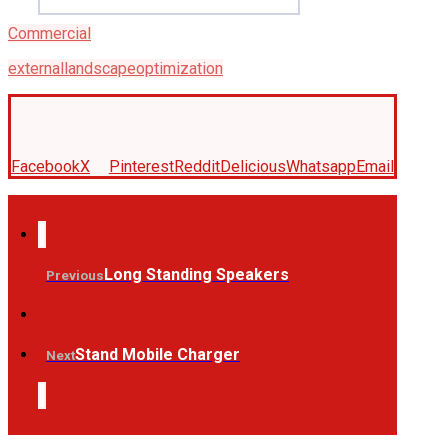
Commercial
external
landscape
optimization
Facebook
X
Pinterest
Reddit
Delicious
Whatsapp
Email
Long Standing Speakers
Previous
Stand Mobile Charger
Next