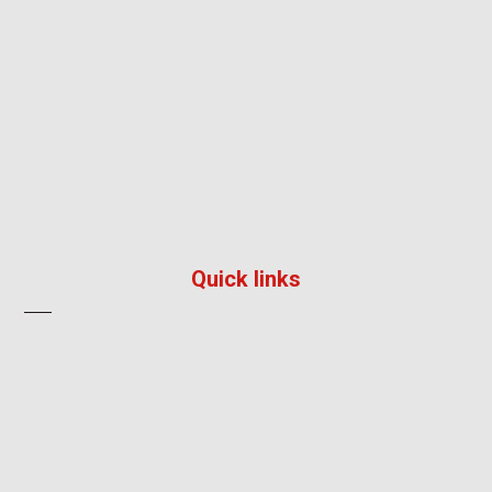
195/36, หมู่ 5, หมู่บ้าน ลัลลี่วิลล์ 2, แพรกษา, เมือง,
สมุทรปราการ 10280
096 792 8241
info@impress-solution.co.th
Quick links
About
Products & Services
Contact