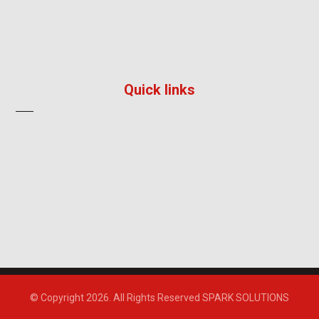
096 792 8241
info@impress-solution.co.th
Quick links
About
Products & Services
Contact
© Copyright 2026. All Rights Reserved SPARK SOLUTIONS