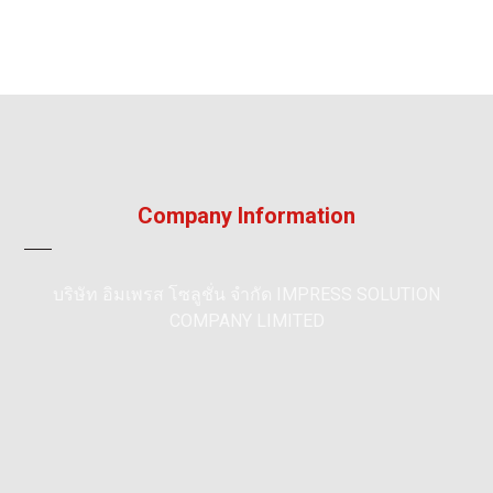
Company Information
บริษัท อิมเพรส โซลูชั่น จำกัด IMPRESS SOLUTION
COMPANY LIMITED
195/36, หมู่ 5, หมู่บ้าน ลัลลี่วิลล์ 2, แพรกษา, เมือง,
สมุทรปราการ 10280