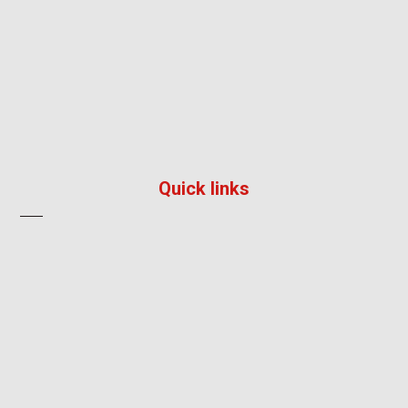
195/36, หมู่ 5, หมู่บ้าน ลัลลี่วิลล์ 2, แพรกษา, เมือง,
สมุทรปราการ 10280
096 792 8241
info@impress-solution.co.th
Quick links
About
Products & Services
Contact