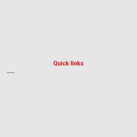
195/36, หมู่ 5, หมู่บ้าน ลัลลี่วิลล์ 2, แพรกษา, เมือง,
สมุทรปราการ 10280
096 792 8241
info@impress-solution.co.th
Quick links
About
Products & Services
Contact