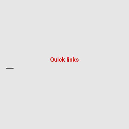
195/36, หมู่ 5, หมู่บ้าน ลัลลี่วิลล์ 2, แพรกษา, เมือง,
สมุทรปราการ 10280
096 792 8241
info@impress-solution.co.th
Quick links
About
Products & Services
Contact