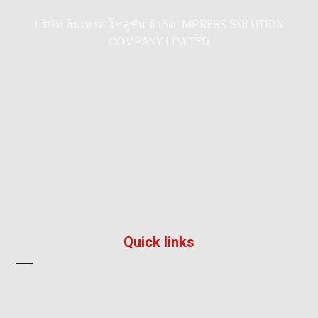
บริษัท อิมเพรส โซลูชั่น จำกัด IMPRESS SOLUTION
COMPANY LIMITED
195/36, หมู่ 5, หมู่บ้าน ลัลลี่วิลล์ 2, แพรกษา, เมือง,
สมุทรปราการ 10280
096 792 8241
info@impress-solution.co.th
Quick links
About
Products & Services