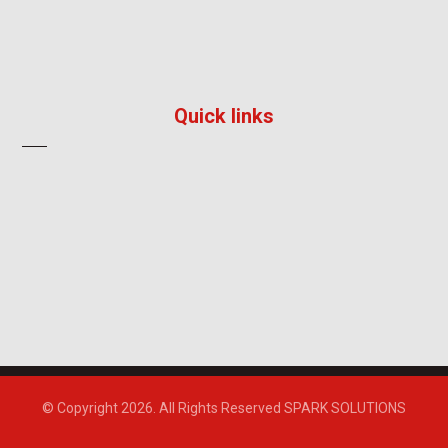
096 792 8241
info@impress-solution.co.th
Quick links
About
Products & Services
Contact
© Copyright 2026. All Rights Reserved SPARK SOLUTIONS