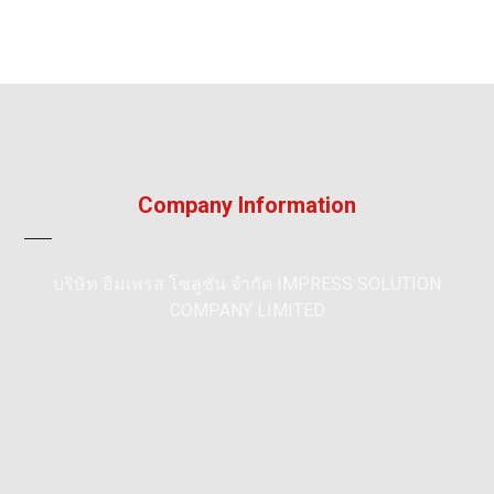
Company Information
บริษัท อิมเพรส โซลูชั่น จำกัด IMPRESS SOLUTION
COMPANY LIMITED
195/36, หมู่ 5, หมู่บ้าน ลัลลี่วิลล์ 2, แพรกษา, เมือง,
สมุทรปราการ 10280