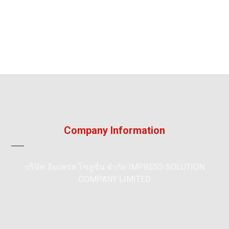
Company Information
บริษัท อิมเพรส โซลูชั่น จำกัด IMPRESS SOLUTION
COMPANY LIMITED
195/36, หมู่ 5, หมู่บ้าน ลัลลี่วิลล์ 2, แพรกษา, เมือง,