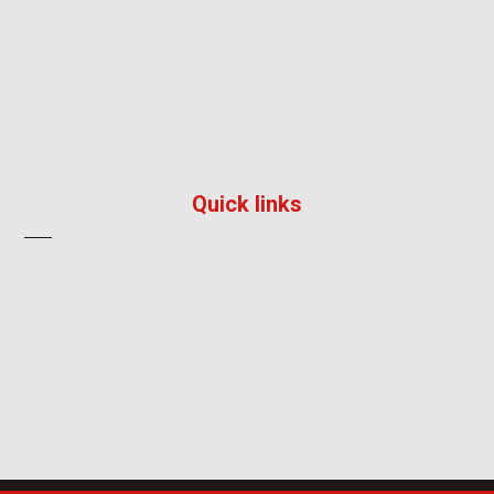
สมุทรปราการ 10280
096 792 8241
info@impress-solution.co.th
Quick links
About
Products & Services
Contact