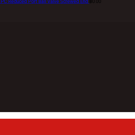
2PC Reduced Port Ball Valve Screwed End
฿
0.00