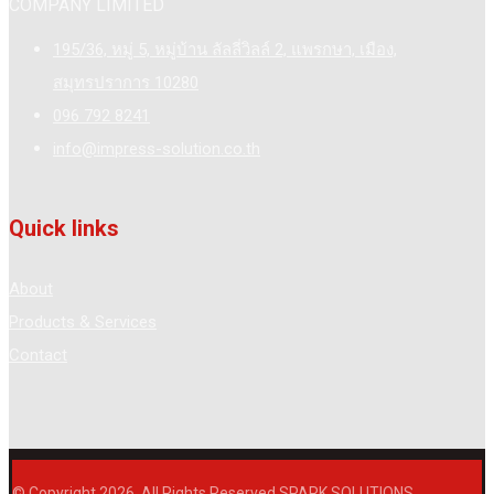
COMPANY LIMITED
195/36, หมู่ 5, หมู่บ้าน ลัลลี่วิลล์ 2, แพรกษา, เมือง,
สมุทรปราการ 10280
096 792 8241
info@impress-solution.co.th
Quick links
About
Products & Services
Contact
© Copyright 2026. All Rights Reserved SPARK SOLUTIONS