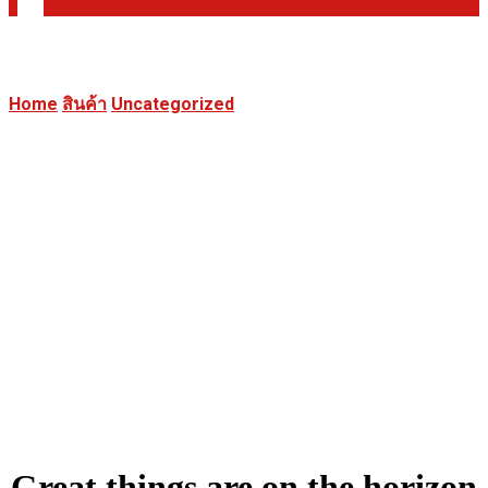
Home
สินค้า
Uncategorized
Anodized Panel
Industrial
Great things are on the horizon